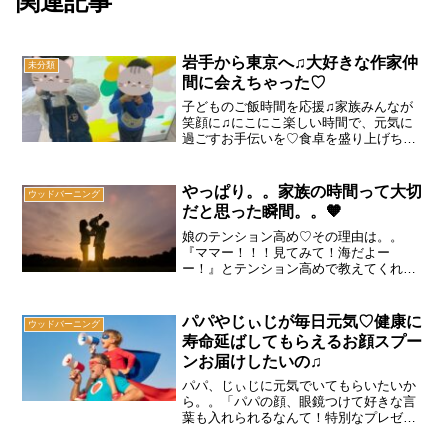
関連記事
岩手から東京へ♫大好きな作家仲
未分類
間に会えちゃった♡
子どものご飯時間を応援♫家族みんなが
笑顔に♫にこにこ楽しい時間で、元気に
過ごすお手伝いを♡食卓を盛り上げちゃ
う♡可愛い食器を作る焼き入れ屋さん
♫Nico★Linoこと、はるちゃんです！会い
たい！そんな思いが止まらない。。♡去
やっぱり。。家族の時間って大切
ウッドバーニング
年の冬くらい？か...
だと思った瞬間。。🧡
娘のテンション高め♡その理由は。。
『ママー！！！見てみて！海だよー
ー！』とテンション高めで教えてくれた
６歳になる娘ちゃん♡今日は、気仙沼で
「のどかまつり」があり、クラフト出店
させて頂くため車で１時間３０分かけて
パパやじぃじが毎日元気♡健康に
ウッドバーニング
やってきました～♡海も目の前で...
寿命延ばしてもらえるお顔スプー
ンお届けしたいの♫
パパ、じぃじに元気でいてもらいたいか
ら。。「パパの顔、眼鏡つけて好きな言
葉も入れられるなんて！特別なプレゼン
トになりますね♡」そんな嬉しいお言葉