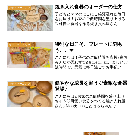
を頂けた私♫実は、6月始めに、『父の日
スプーン オーダー会』を開催していま
焼き入れ食器のオーダーの仕方
ウッドバーニング
した！そもそも開催した...
子どもとママのにこにこ笑顔溢れた毎日
をお届け！お家のご飯時間を盛り上げる
♡可愛い食器を作る焼き入れ屋さん
♫Nico★Linoこと、はるちゃんです(^o^)全
国４７都道府県に自分の食器をお届け中
♡自分だけのお皿を作りたいと少しずつ
オーダーを頂...
特別な日こそ、プレートに刻も
ウッドバーニング
う。。❤
こんにちは！子供のご飯時間を応援♪家族
みんなが思わず笑顔に♪にこにこ楽しいご
飯時間で、元気に毎日過ごすお手伝いを
♡食卓を盛り上げちゃう♡可愛い食器を
作る焼き入れ屋さん♪Nico★Linoこと、は
るちゃんです！(●'◡'●)人と被らない贈り
健やかな成長を願う♡素敵な食器
ウッドバーニング
物...
登場♫
こんにちは♫お家のご飯時間を盛り上げ
ちゃう♡可愛い食器をつくる焼き入れ屋
さん♫Nico★Linoことはるちゃんで
す！ 子どもの成長にじーーーん。。。最
近、５歳の娘ちゃんが『ママーーー
ー！！！私誕生日のプレゼントね！決ま
ったよ♫』って笑顔で伝...