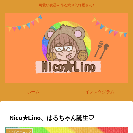
可愛い食器を作る焼き入れ屋さん♪
ホーム
インスタグラム
Nico★Lino、はるちゃん誕生♡
ウッドバーニング