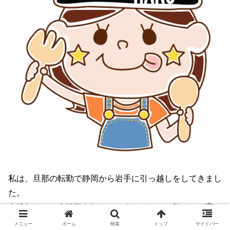
私は、旦那の転勤で静岡から岩手に引っ越しをしてきまし
た。
友達無し。。土地勘も無し。。ましてや。。初めての育
児。。
メニュー
ホーム
検索
トップ
サイドバー