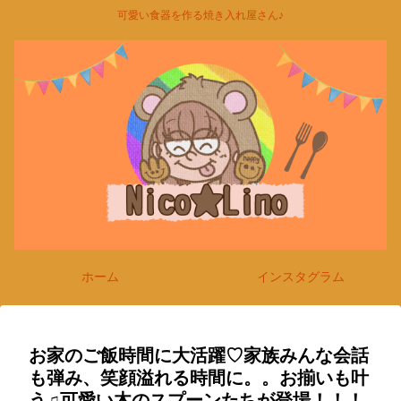
可愛い食器を作る焼き入れ屋さん♪
ホーム
インスタグラム
お家のご飯時間に大活躍♡家族みんな会話
も弾み、笑顔溢れる時間に。。お揃いも叶
う♫可愛い木のスプーンたちが登場！！！