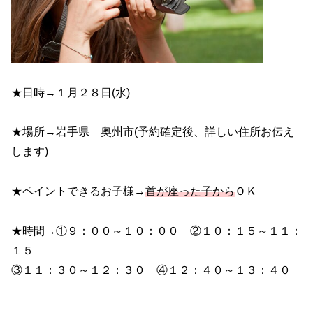
★日時→１月２８日(水)
★場所→岩手県 奥州市(予約確定後、詳しい住所お伝え
します)
★ペイントできるお子様→
首が座った子から
ＯＫ
★時間→①９：００～１０：００ ②１０：１５～１１：
１５
③１１：３０～１２：３０ ④１２：４０～１３：４０