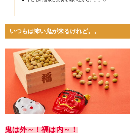
いつもは怖い鬼が来るけれど。。
鬼は外～！福は内～！