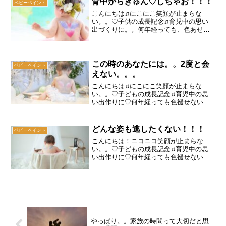
背中からきゅん♡しちゃお！！！
ベビーペイント
こんにちは♫にこにこ笑顔が止まらな
い。。♡子供の成長記念♫育児中の思い
出づくりに。。何年経っても、色あせな
い大切な思い出に。。。♡ベビー＆マタ
ニティペイントアーティスト★Nico★Ｌ
ｉｎｏこと、はるちゃんです♫ペイント
資格をとったきっかけ。...
この時のあなたには。。2度と会
ベビーペイント
えない。。。
こんにちは♫にこにこ笑顔が止まらな
い。。♡子どもの成長記念♫育児中の思
い出作りに♡何年経っても色褪せない大
切な思い出に。。。ベビー＆マタニティ
ペイントアーティスト、はるちゃんで
す！子どもの成長は早いーーーー
どんな姿も逃したくない！！！
ベビーペイント
ー！！！この間、5歳になる娘ちゃん...
こんにちは！ニコニコ笑顔が止まらな
い。。♡子どもの成長記念♫育児中の思
い出作りに♡何年経っても色褪せない大
切な思い出に。。。ベビー＆マタニティ
ペイントアーティストのはるちゃんです
♫携帯の中には。。愛おしいがいっぱい
♡皆さんは、日頃写真を撮り...
やっぱり。。家族の時間って大切だと思